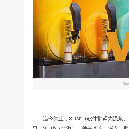
Slu
迄今为止，Slush（软件翻译为泥浆、
事。Slush（雪泥）一种是冰冷、俏皮、颗