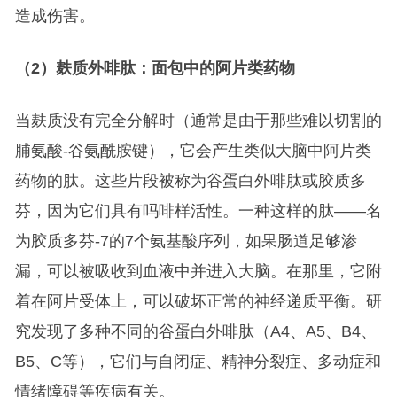
造成伤害。
（2）麸质外啡肽：面包中的阿片类药物
当麸质没有完全分解时（通常是由于那些难以切割的
脯氨酸-谷氨酰胺键），它会产生类似大脑中阿片类
药物的肽。这些片段被称为谷蛋白外啡肽或胶质多
芬，因为它们具有吗啡样活性。一种这样的肽——名
为胶质多芬-7的7个氨基酸序列，如果肠道足够渗
漏，可以被吸收到血液中并进入大脑。在那里，它附
着在阿片受体上，可以破坏正常的神经递质平衡。研
究发现了多种不同的谷蛋白外啡肽（A4、A5、B4、
B5、C等），它们与自闭症、精神分裂症、多动症和
情绪障碍等疾病有关。