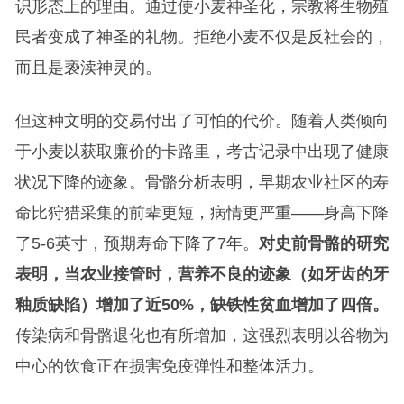
识形态上的理由。通过使小麦神圣化，宗教将生物殖
民者变成了神圣的礼物。拒绝小麦不仅是反社会的，
而且是亵渎神灵的。
但这种文明的交易付出了可怕的代价。随着人类倾向
于小麦以获取廉价的卡路里，考古记录中出现了健康
状况下降的迹象。骨骼分析表明，早期农业社区的寿
命比狩猎采集的前辈更短，病情更严重——身高下降
了5-6英寸，预期寿命下降了7年。
对史前骨骼的研究
表明，当农业接管时，营养不良的迹象（如牙齿的牙
釉质缺陷）增加了近50%，缺铁性贫血增加了四倍。
传染病和骨骼退化也有所增加，这强烈表明以谷物为
中心的饮食正在损害免疫弹性和整体活力。