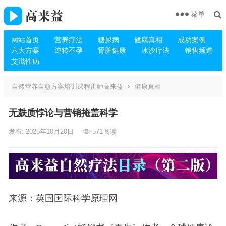
菜单
网站首页
营养疗法
糖尿病
健康真相
成功案例
六大方案
逆转不孕
肾脏健康
冰沙疗法
销售频道
艾滋性病
自然营养自愈方案培训课程讲师高来益
健康真相
无麸质悖论与营销掩盖科学
发布: 2025年10月20日
571
阅读
来源：英国国际科学原理网