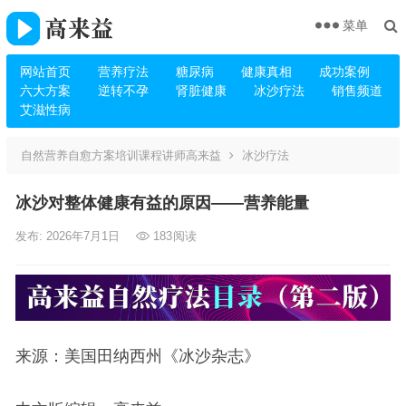
菜单
网站首页
营养疗法
糖尿病
健康真相
成功案例
六大方案
逆转不孕
肾脏健康
冰沙疗法
销售频道
艾滋性病
自然营养自愈方案培训课程讲师高来益
冰沙疗法
冰沙对整体健康有益的原因——营养能量
发布: 2026年7月1日
183
阅读
来源：美国田纳西州《冰沙杂志》