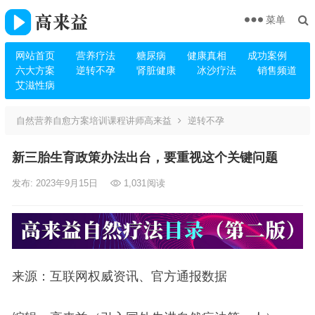
菜单
网站首页
营养疗法
糖尿病
健康真相
成功案例
六大方案
逆转不孕
肾脏健康
冰沙疗法
销售频道
艾滋性病
自然营养自愈方案培训课程讲师高来益
逆转不孕
新三胎生育政策办法出台，要重视这个关键问题
发布: 2023年9月15日
1,031
阅读
来源：互联网权威资讯、官方通报数据