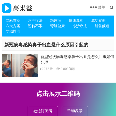
菜单
网站首页
营养疗法
糖尿病
健康真相
成功案例
六大方案
逆转不孕
肾脏健康
冰沙疗法
销售频道
艾滋性病
新冠病毒感染鼻子出血是什么原因引起的
新型冠状病毒感染鼻子出血是怎么回事如何
处理
272
赞
2,003
阅读
点击展示二维码
微信订阅号
千聊课堂