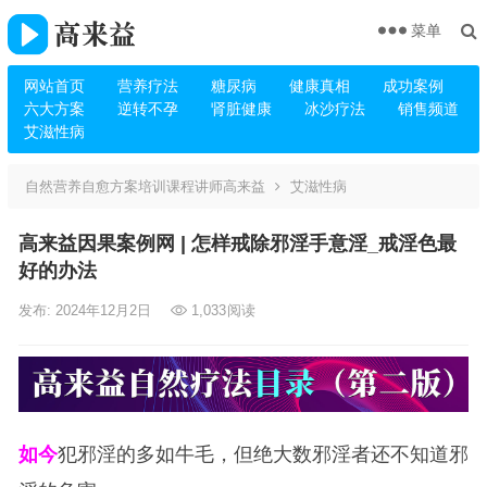
菜单
网站首页
营养疗法
糖尿病
健康真相
成功案例
六大方案
逆转不孕
肾脏健康
冰沙疗法
销售频道
艾滋性病
自然营养自愈方案培训课程讲师高来益
艾滋性病
高来益因果案例网 | 怎样戒除邪淫手意淫_戒淫色最
好的办法
发布: 2024年12月2日
1,033
阅读
如今
犯邪淫的多如牛毛，但绝大数邪淫者还不知道邪