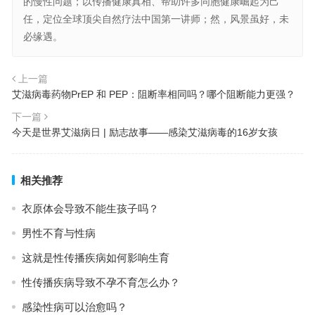
的慢性问题；以传播健康真相、帮助许多同胞健康崛起为己
任，定位全球顶尖自然疗法中国第一讲师；然，风景虽好，未
必缘遇。
上一篇
艾滋病毒药物PrEP 和 PEP：阻断率相同吗？哪个阻断能力更强？
下一篇
今天是世界艾滋病日 | 励志故事——感染艾滋病毒的16岁女孩
相关推荐
衣原体会导致不能生孩子吗？
男性不育与性病
这就是性传播疾病如何影响生育
性传播疾病导致不孕不育怎么办？
感染性病可以治愈吗？