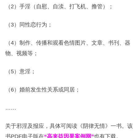
（2）手淫（自慰、自渎、打飞机、撸管）；
（3）同性恋行为；
（4）制作、传播和观看色情图片、文章、书刊、器
物、视频等；
（5）意淫；
（6）婚前发生性关系或同居；
……
关于邪淫及报应，具体可阅读《阴律无情》一书。该
书PDF电子版在
“高来益因果案例网”
也有下载。