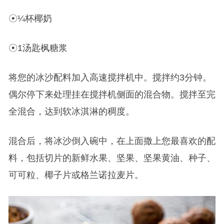
☉¼杯椰奶
☉1汤匙枫糖浆
将您的冰沙配料加入高速搅拌机中。搅拌约3分钟。
偶尔停下来处理挂在搅拌机侧面的混合物。搅拌至完
全混合，达到软冰淇淋的稠度。
混合后，将冰沙倒入碗中，在上面撒上您最喜欢的配
料，包括切片的新鲜水果、坚果、坚果黄油、种子、
可可粒、椰子片或格兰诺拉麦片。