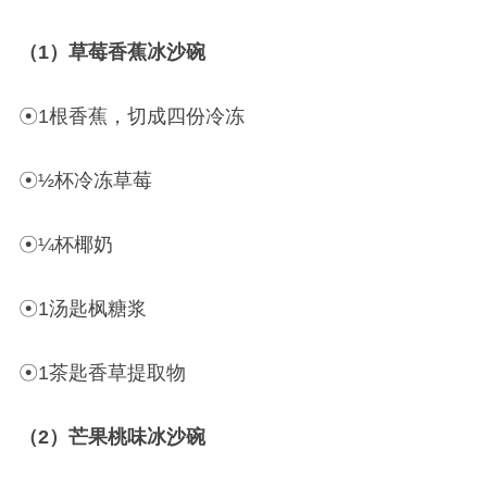
（1）草莓香蕉冰沙碗
☉1根香蕉，切成四份冷冻
☉½杯冷冻草莓
☉¼杯椰奶
☉1汤匙枫糖浆
☉1茶匙香草提取物
（2）芒果桃味冰沙碗