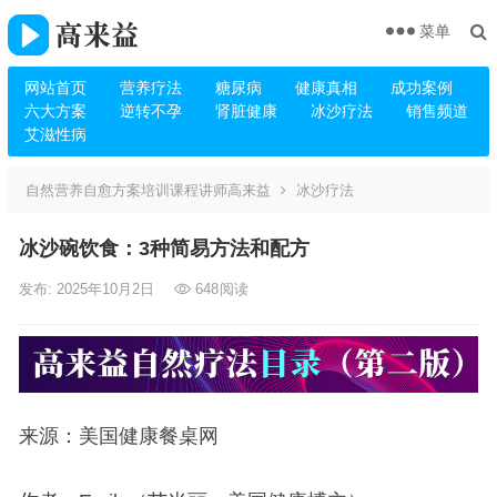
菜单
网站首页
营养疗法
糖尿病
健康真相
成功案例
六大方案
逆转不孕
肾脏健康
冰沙疗法
销售频道
艾滋性病
自然营养自愈方案培训课程讲师高来益
冰沙疗法
冰沙碗饮食：3种简易方法和配方
发布: 2025年10月2日
648
阅读
来源：美国健康餐桌网