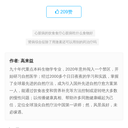
209
赞
心脏病的饮食食疗心脏病吃什么食物好
肾病综合征除了用激素还可以用别的药治疗吗
作者:
高来益
九十年代重点本科生物学专业，2020年意外闯入一个禁区，开
始研习自然医学；经过2000多个日日夜夜的学习和实践，掌握
了全球最先进的自然疗法，成为引入国外先进自然疗愈方案第
一人，能通过饮食改变和营养补充等方法控制或逆转绝大多数
的慢性问题；以传播健康真相、帮助许多同胞健康崛起为己
任，定位全球顶尖自然疗法中国第一讲师；然，风景虽好，未
必缘遇。