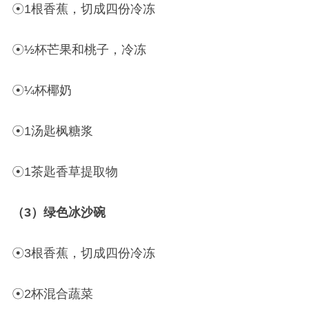
☉1根香蕉，切成四份冷冻
☉½杯芒果和桃子，冷冻
☉¼杯椰奶
☉1汤匙枫糖浆
☉1茶匙香草提取物
（3）绿色冰沙碗
☉3根香蕉，切成四份冷冻
☉2杯混合蔬菜