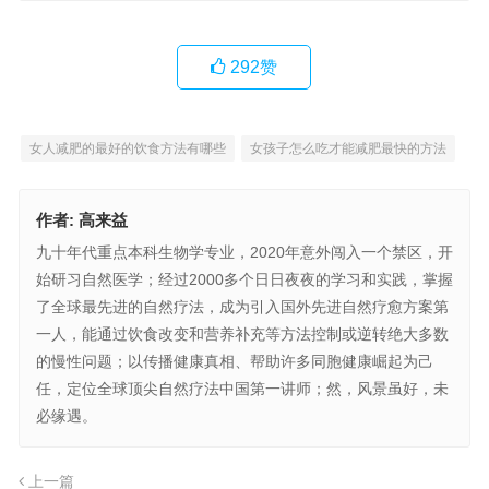
292
赞
女人减肥的最好的饮食方法有哪些
女孩子怎么吃才能减肥最快的方法
作者:
高来益
九十年代重点本科生物学专业，2020年意外闯入一个禁区，开
始研习自然医学；经过2000多个日日夜夜的学习和实践，掌握
了全球最先进的自然疗法，成为引入国外先进自然疗愈方案第
一人，能通过饮食改变和营养补充等方法控制或逆转绝大多数
的慢性问题；以传播健康真相、帮助许多同胞健康崛起为己
任，定位全球顶尖自然疗法中国第一讲师；然，风景虽好，未
必缘遇。
上一篇