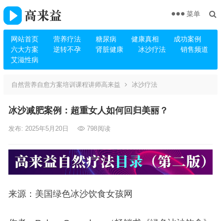
菜单
网站首页
营养疗法
糖尿病
健康真相
成功案例
六大方案
逆转不孕
肾脏健康
冰沙疗法
销售频道
艾滋性病
自然营养自愈方案培训课程讲师高来益
冰沙疗法
冰沙减肥案例：超重女人如何回归美丽？
发布: 2025年5月20日
798
阅读
来源：美国绿色冰沙饮食女孩网