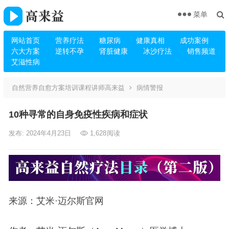
菜单
网站首页
营养疗法
糖尿病
健康真相
成功案例
六大方案
逆转不孕
肾脏健康
冰沙疗法
销售频道
艾滋性病
自然营养自愈方案培训课程讲师高来益
病情警报
10种寻常的自身免疫性疾病和症状
发布: 2024年4月23日
1,628
阅读
来源：艾米·迈尔斯官网