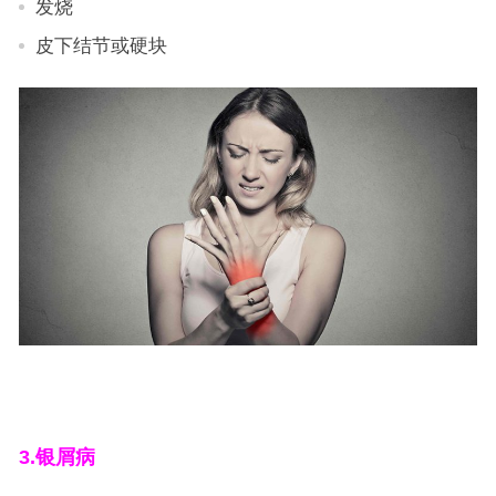
发烧
皮下结节或硬块
3.
银屑病