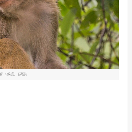
猴（猕猴、猢狲）