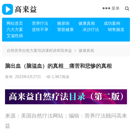
菜单
网站首页
营养疗法
糖尿病
健康真相
成功案例
六大方案
逆转不孕
肾脏健康
冰沙疗法
销售频道
艾滋性病
自然营养自愈方案培训课程讲师高来益
健康真相
脑出血（脑溢血）的真相__痛苦和悲惨的真相
发布: 2023年4月27日
1,967
阅读
来源：美国自然疗法网站；编辑：营养疗法顾问高来
益