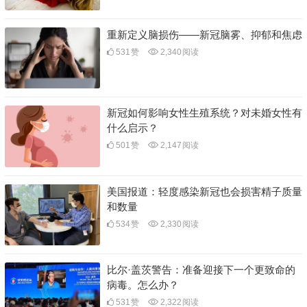
重新定义脑损伤——新冠脑雾、抑郁和焦虑
531
赞
2,340
阅读
新冠如何影响女性生殖系统？对未婚女性有
什么启示？
501
赞
2,147
阅读
美国报道：轻度感染新冠也会损害精子质量
和数量
534
赞
2,330
阅读
比尔·盖茨警告：准备迎接下一个更致命的
病毒。怎么办？
531
赞
2,322
阅读