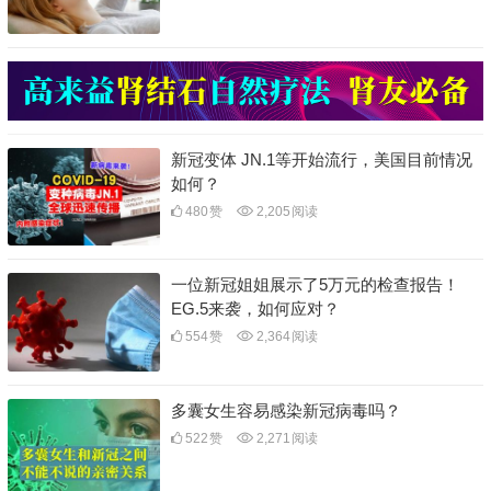
新冠变体 JN.1等开始流行，美国目前情况
如何？
480
赞
2,205
阅读
一位新冠姐姐展示了5万元的检查报告！
EG.5来袭，如何应对？
554
赞
2,364
阅读
多囊女生容易感染新冠病毒吗？
522
赞
2,271
阅读