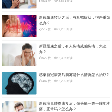
531
赞
3,831
阅读
新冠阳康转阴之后，有耳鸣症状，很严重怎
么办？
517
赞
2,235
阅读
新冠阳康之后，有人头痛或偏头痛，怎么
办？
522
赞
2,396
阅读
感染新冠康复后脑雾是什么情况怎么治疗?
487
赞
2,200
阅读
新冠病毒肺炎康复后，偏头痛一阵一阵地疼
痛，正常吗？怎么办？