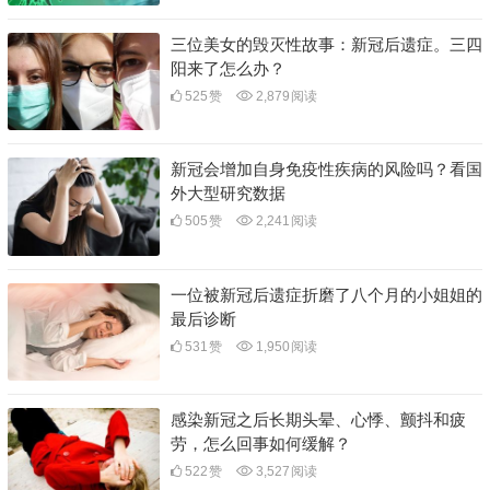
三位美女的毁灭性故事：新冠后遗症。三四
阳来了怎么办？
525
赞
2,879
阅读
新冠会增加自身免疫性疾病的风险吗？看国
外大型研究数据
505
赞
2,241
阅读
一位被新冠后遗症折磨了八个月的小姐姐的
最后诊断
531
赞
1,950
阅读
感染新冠之后长期头晕、心悸、颤抖和疲
劳，怎么回事如何缓解？
522
赞
3,527
阅读