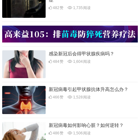
482
赞
1,735
阅读
感染新冠后会得甲状腺疾病吗？
484
赞
1,604
阅读
新冠病毒引起甲状腺抗体升高怎么办？
466
赞
1,528
阅读
新冠病毒如何影响心脏？如何逆转？
486
赞
1,506
阅读