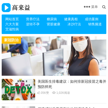
菜单
网站首页
营养疗法
糖尿病
健康真相
成功案例
六大方案
逆转不孕
肾脏健康
冰沙疗法
销售频道
艾滋性病
新冠防治
美国医生排毒建议：如何排新冠疫苗之毒并
预防猝死
356
赞
1,026
阅读