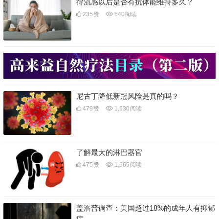
得流感以后是否有抗体能维持多久？
235
赞
640
阅读
尼古丁降低新冠风险是真的吗？
479
赞
1,630
阅读
了解最大的淋巴器官
475
赞
1,565
阅读
盖洛普调查：美国超过18%的成年人有抑郁
症