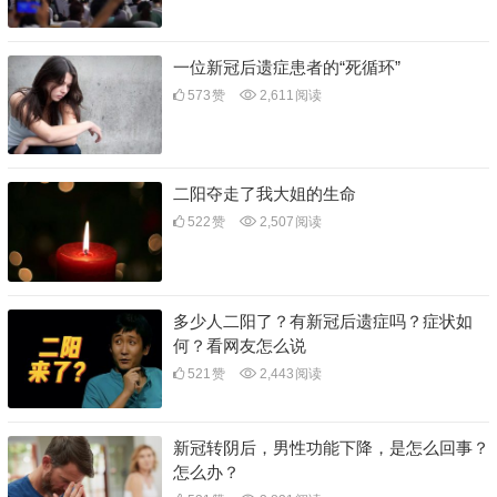
一位新冠后遗症患者的“死循环”
573
赞
2,611
阅读
二阳夺走了我大姐的生命
522
赞
2,507
阅读
多少人二阳了？有新冠后遗症吗？症状如
何？看网友怎么说
521
赞
2,443
阅读
新冠转阴后，男性功能下降，是怎么回事？
怎么办？