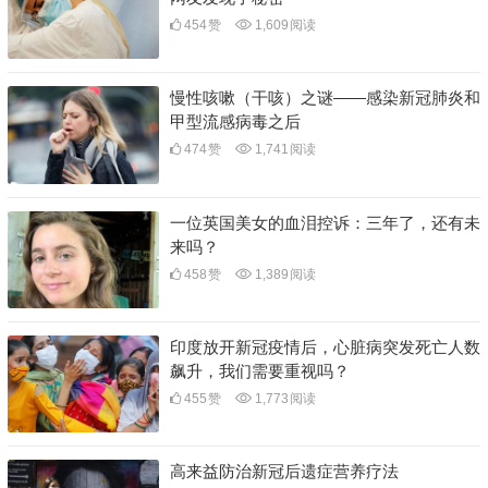
454
赞
1,609
阅读
慢性咳嗽（干咳）之谜——感染新冠肺炎和
甲型流感病毒之后
474
赞
1,741
阅读
一位英国美女的血泪控诉：三年了，还有未
来吗？
458
赞
1,389
阅读
印度放开新冠疫情后，心脏病突发死亡人数
飙升，我们需要重视吗？
455
赞
1,773
阅读
高来益防治新冠后遗症营养疗法