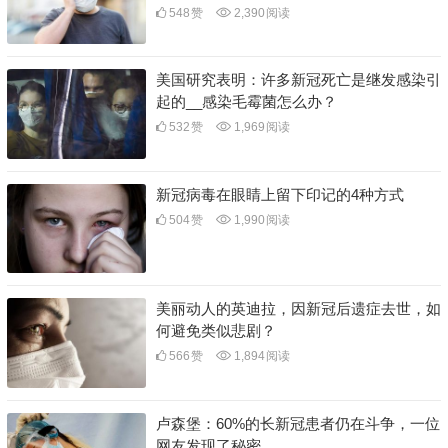
548
赞
2,390
阅读
美国研究表明：许多新冠死亡是继发感染引
起的__感染毛霉菌怎么办？
532
赞
1,969
阅读
新冠病毒在眼睛上留下印记的4种方式
504
赞
1,990
阅读
美丽动人的英迪拉，因新冠后遗症去世，如
何避免类似悲剧？
566
赞
1,894
阅读
卢森堡：60%的长新冠患者仍在斗争，一位
网友发现了秘密