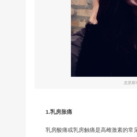
克里斯塔·
1.
乳房胀痛
乳房酸痛或乳房触痛是高雌激素的常