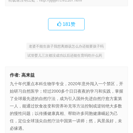
转载请注明出处：
http://jijijijin.cn/2187.html
181
赞
老婆不能生孩子我想离婚该怎么办还能要孩子吗
试管婴儿三次都没成功以后还能生育吗吃什么药
作者:
高来益
九十年代重点本科生物学专业，2020年意外闯入一个禁区，开
始研习自然医学；经过2000多个日日夜夜的学习和实践，掌握
了全球最先进的自然疗法，成为引入国外先进自然疗愈方案第
一人，能通过饮食改变和营养补充等方法控制或逆转绝大多数
的慢性问题；以传播健康真相、帮助许多同胞健康崛起为己
任，定位全球顶尖自然疗法中国第一讲师；然，风景虽好，未
必缘遇。