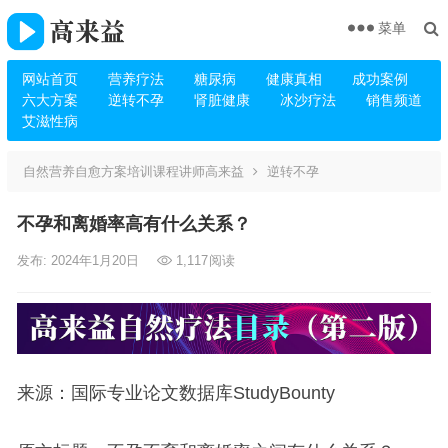
菜单
网站首页
营养疗法
糖尿病
健康真相
成功案例
六大方案
逆转不孕
肾脏健康
冰沙疗法
销售频道
艾滋性病
自然营养自愈方案培训课程讲师高来益
逆转不孕
不孕和离婚率高有什么关系？
发布: 2024年1月20日
1,117
阅读
来源：国际专业论文数据库StudyBounty