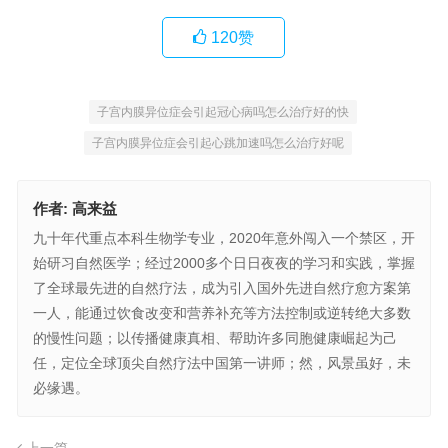
120
赞
子宫内膜异位症会引起冠心病吗怎么治疗好的快
子宫内膜异位症会引起心跳加速吗怎么治疗好呢
作者:
高来益
九十年代重点本科生物学专业，2020年意外闯入一个禁区，开
始研习自然医学；经过2000多个日日夜夜的学习和实践，掌握
了全球最先进的自然疗法，成为引入国外先进自然疗愈方案第
一人，能通过饮食改变和营养补充等方法控制或逆转绝大多数
的慢性问题；以传播健康真相、帮助许多同胞健康崛起为己
任，定位全球顶尖自然疗法中国第一讲师；然，风景虽好，未
必缘遇。
上一篇