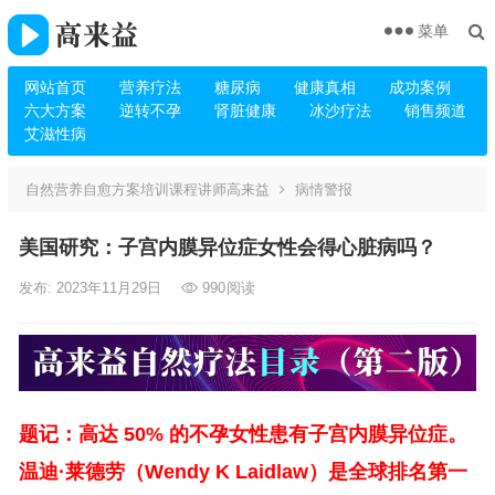
菜单
网站首页
营养疗法
糖尿病
健康真相
成功案例
六大方案
逆转不孕
肾脏健康
冰沙疗法
销售频道
艾滋性病
自然营养自愈方案培训课程讲师高来益
病情警报
美国研究：子宫内膜异位症女性会得心脏病吗？
发布: 2023年11月29日
990
阅读
题记：高达 50% 的不孕女性患有子宫内膜异位症。
温迪·莱德劳（Wendy K Laidlaw）是全球排名第一