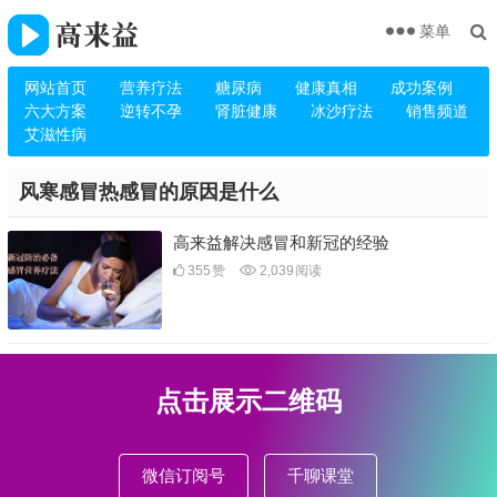
菜单
网站首页
营养疗法
糖尿病
健康真相
成功案例
六大方案
逆转不孕
肾脏健康
冰沙疗法
销售频道
艾滋性病
风寒感冒热感冒的原因是什么
高来益解决感冒和新冠的经验
355
赞
2,039
阅读
点击展示二维码
微信订阅号
千聊课堂