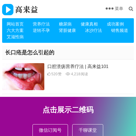
菜单
网站首页
营养疗法
糖尿病
健康真相
成功案例
六大方案
逆转不孕
肾脏健康
冰沙疗法
销售频道
艾滋性病
长口疮是怎么引起的
口腔溃疡营养疗法 | 高来益101
520
赞
4,218
阅读
点击展示二维码
微信订阅号
千聊课堂