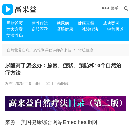
菜单
网站首页
营养疗法
糖尿病
健康真相
成功案例
六大方案
逆转不孕
肾脏健康
冰沙疗法
销售频道
艾滋性病
自然营养自愈方案培训课程讲师高来益
肾脏健康
尿酸高了怎么办：原因、症状、预防和10个自然治
疗方法
发布: 2025年10月8日
1,196
阅读
来源：美国健康综合网站Emedihealth网