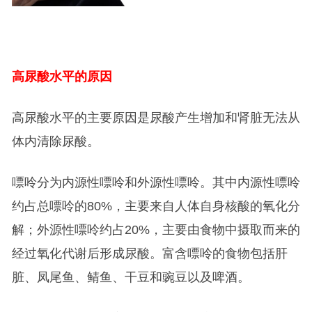
高尿酸水平的原因
高尿酸水平的主要原因是尿酸产生增加和肾脏无法从
体内清除尿酸。
嘌呤分为内源性嘌呤和外源性嘌呤。其中内源性嘌呤
约占总嘌呤的80%，主要来自人体自身核酸的氧化分
解；外源性嘌呤约占20%，主要由食物中摄取而来的
经过氧化代谢后形成尿酸。富含嘌呤的食物包括肝
脏、凤尾鱼、鲭鱼、干豆和豌豆以及啤酒。