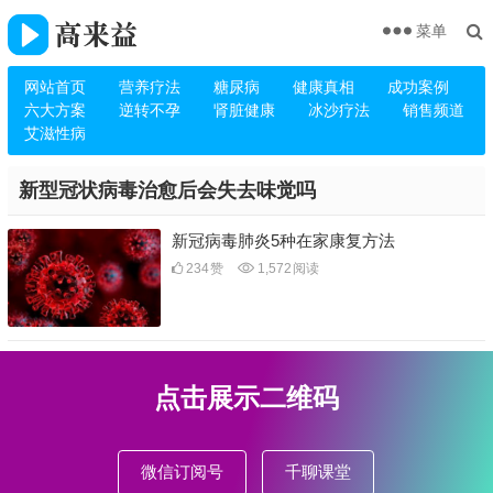
菜单
网站首页
营养疗法
糖尿病
健康真相
成功案例
六大方案
逆转不孕
肾脏健康
冰沙疗法
销售频道
艾滋性病
新型冠状病毒治愈后会失去味觉吗
新冠病毒肺炎5种在家康复方法
234
赞
1,572
阅读
点击展示二维码
微信订阅号
千聊课堂