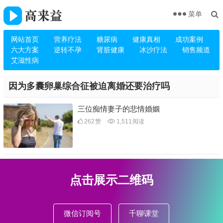
菜单
网站首页
营养疗法
糖尿病
健康真相
成功案例
六大方案
逆转不孕
肾脏健康
冰沙疗法
销售频道
艾滋性病
因为多囊卵巢综合征被迫离婚还要治疗吗
三位痴情妻子的悲情婚姻
262
赞
1,511
阅读
点击展示二维码
微信订阅号
千聊课堂