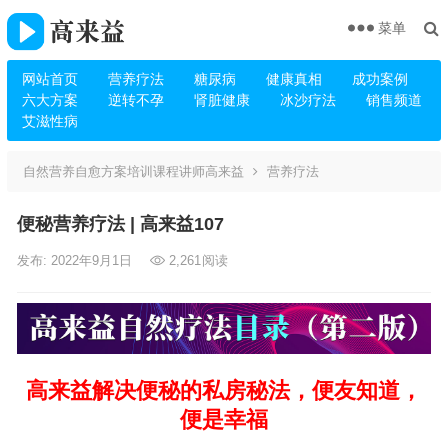
菜单
网站首页
营养疗法
糖尿病
健康真相
成功案例
六大方案
逆转不孕
肾脏健康
冰沙疗法
销售频道
艾滋性病
自然营养自愈方案培训课程讲师高来益
营养疗法
便秘营养疗法 | 高来益107
发布: 2022年9月1日
2,261
阅读
高来益解决便秘的私房秘法，便友知道，
便是幸福