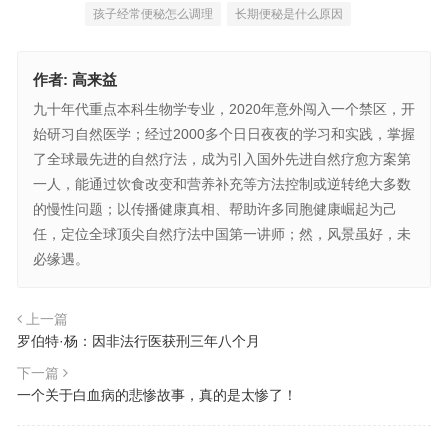
孩子经常便秘怎么调理
长期便秘是什么原因
作者:
高来益
九十年代重点本科生物学专业，2020年意外闯入一个禁区，开
始研习自然医学；经过2000多个日日夜夜的学习和实践，掌握
了全球最先进的自然疗法，成为引入国外先进自然疗愈方案第
一人，能通过饮食改变和营养补充等方法控制或逆转绝大多数
的慢性问题；以传播健康真相、帮助许多同胞健康崛起为己
任，定位全球顶尖自然疗法中国第一讲师；然，风景虽好，未
必缘遇。
上一篇
罗伯特·杨：因非法行医获刑三年八个月
下一篇
一个关于白血病的悲惨故事，真的是太惨了！