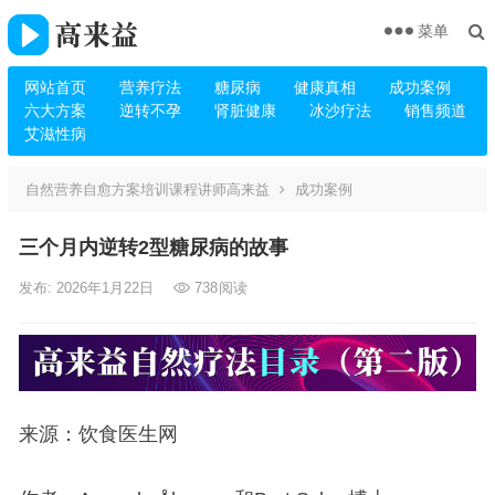
菜单
网站首页
营养疗法
糖尿病
健康真相
成功案例
六大方案
逆转不孕
肾脏健康
冰沙疗法
销售频道
艾滋性病
自然营养自愈方案培训课程讲师高来益
成功案例
三个月内逆转2型糖尿病的故事
发布: 2026年1月22日
738
阅读
来源：饮食医生网