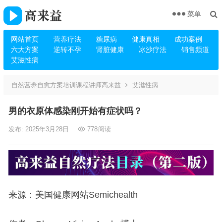
菜单
网站首页
营养疗法
糖尿病
健康真相
成功案例
六大方案
逆转不孕
肾脏健康
冰沙疗法
销售频道
艾滋性病
自然营养自愈方案培训课程讲师高来益
艾滋性病
男的衣原体感染刚开始有症状吗？
发布: 2025年3月28日
778
阅读
来源：美国健康网站Semichealth