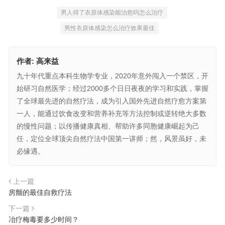
男人得了衣原体感染能治愈吗怎么治疗
男性衣原体感染怎么治疗效果最佳
作者:
高来益
九十年代重点本科生物学专业，2020年意外闯入一个禁区，开
始研习自然医学；经过2000多个日日夜夜的学习和实践，掌握
了全球最先进的自然疗法，成为引入国外先进自然疗愈方案第
一人，能通过饮食改变和营养补充等方法控制或逆转绝大多数
的慢性问题；以传播健康真相、帮助许多同胞健康崛起为己
任，定位全球顶尖自然疗法中国第一讲师；然，风景虽好，未
必缘遇。
上一篇
房颤的最佳自救疗法
下一篇
冶疗梅毒要多少时间？