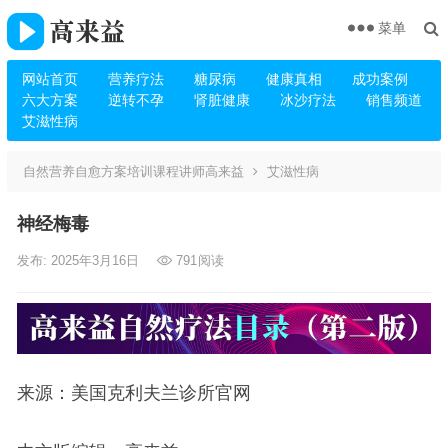
菜单
网站首页
营养疗法
糖尿病
健康真相
成功案例
六大方案
逆转不孕
肾脏健康
冰沙疗法
销售频道
艾滋性病
自然营养自愈方案培训课程讲师高来益
艾滋性病
神经梅毒
发布: 2025年3月16日
791
阅读
来源：美国克利夫兰诊所官网