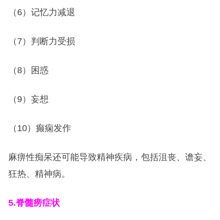
（6）记忆力减退
（7）判断力受损
（8）困惑
（9）妄想
（10）癫痫发作
麻痹性痴呆还可能导致精神疾病，包括沮丧、谵妄、
狂热、精神病。
5.
脊髓痨症状