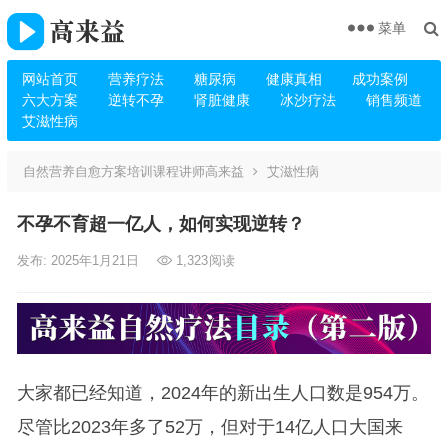
菜单
网站首页
营养疗法
糖尿病
健康真相
成功案例
六大方案
逆转不孕
肾脏健康
冰沙疗法
销售频道
艾滋性病
自然营养自愈方案培训课程讲师高来益
艾滋性病
不孕不育超一亿人，如何实现逆转？
发布: 2025年1月21日
1,323
阅读
大家都已经知道，2024年的新出生人口数是954万。
尽管比2023年多了52万，但对于14亿人口大国来