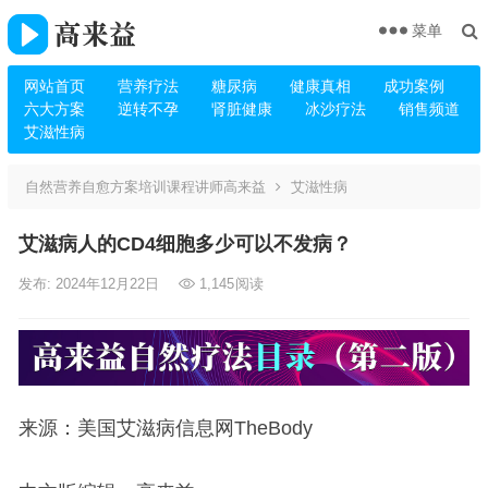
菜单
网站首页
营养疗法
糖尿病
健康真相
成功案例
六大方案
逆转不孕
肾脏健康
冰沙疗法
销售频道
艾滋性病
自然营养自愈方案培训课程讲师高来益
艾滋性病
艾滋病人的CD4细胞多少可以不发病？
发布: 2024年12月22日
1,145
阅读
来源：美国艾滋病信息网TheBody