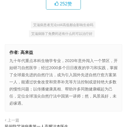
252
赞
艾滋病患者无论cd4高低都会影响生命吗
艾滋病除了免费药还有什么药可以治疗好
作者:
高来益
九十年代重点本科生物学专业，2020年意外闯入一个禁区，开
始研习自然医学；经过2000多个日日夜夜的学习和实践，掌握
了全球最先进的自然疗法，成为引入国外先进自然疗愈方案第
一人，能通过饮食改变和营养补充等方法控制或逆转绝大多数
的慢性问题；以传播健康真相、帮助许多同胞健康崛起为己
任，定位全球顶尖自然疗法中国第一讲师；然，风景虽好，未
必缘遇。
上一篇
民间防艾滋病毒第一人高耀洁杰医生