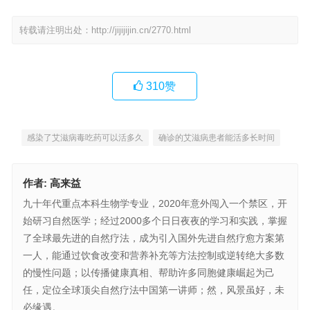
转载请注明出处：
http://jijijijin.cn/2770.html
310
赞
感染了艾滋病毒吃药可以活多久
确诊的艾滋病患者能活多长时间
作者:
高来益
九十年代重点本科生物学专业，2020年意外闯入一个禁区，开
始研习自然医学；经过2000多个日日夜夜的学习和实践，掌握
了全球最先进的自然疗法，成为引入国外先进自然疗愈方案第
一人，能通过饮食改变和营养补充等方法控制或逆转绝大多数
的慢性问题；以传播健康真相、帮助许多同胞健康崛起为己
任，定位全球顶尖自然疗法中国第一讲师；然，风景虽好，未
必缘遇。