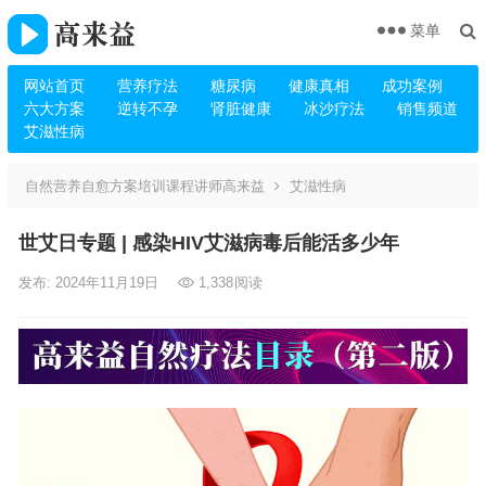
菜单
网站首页
营养疗法
糖尿病
健康真相
成功案例
六大方案
逆转不孕
肾脏健康
冰沙疗法
销售频道
艾滋性病
自然营养自愈方案培训课程讲师高来益
艾滋性病
世艾日专题 | 感染HIV艾滋病毒后能活多少年
发布: 2024年11月19日
1,338
阅读