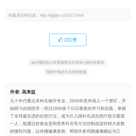
转载请注明出处：
http://jijijijin.cn/1617.html
331
赞
如何预防防止民警辅警过劳突发心梗疾病离世
预防中风的方法药物措施
作者:
高来益
九十年代重点本科生物学专业，2020年意外闯入一个禁区，开
始研习自然医学；经过2000多个日日夜夜的学习和实践，掌握
了全球最先进的自然疗法，成为引入国外先进自然疗愈方案第
一人，能通过饮食改变和营养补充等方法控制或逆转绝大多数
的慢性问题；以传播健康真相、帮助许多同胞健康崛起为己