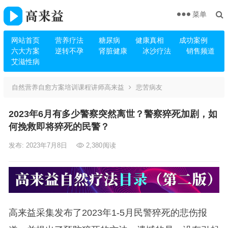
菜单
网站首页
营养疗法
糖尿病
健康真相
成功案例
六大方案
逆转不孕
肾脏健康
冰沙疗法
销售频道
艾滋性病
自然营养自愈方案培训课程讲师高来益
悲苦病友
2023年6月有多少警察突然离世？警察猝死加剧，如
何挽救即将猝死的民警？
发布: 2023年7月8日
2,380
阅读
高来益采集发布了2023年1-5月民警猝死的悲伤报