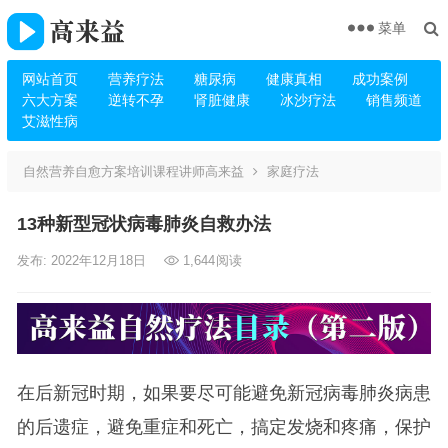
菜单
网站首页
营养疗法
糖尿病
健康真相
成功案例
六大方案
逆转不孕
肾脏健康
冰沙疗法
销售频道
艾滋性病
自然营养自愈方案培训课程讲师高来益
家庭疗法
13种新型冠状病毒肺炎自救办法
发布: 2022年12月18日
1,644
阅读
在后新冠时期，如果要尽可能避免新冠病毒肺炎病患
的后遗症，避免重症和死亡，搞定发烧和疼痛，保护