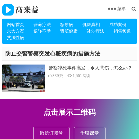
菜单
网站首页
营养疗法
糖尿病
健康真相
成功案例
六大方案
逆转不孕
肾脏健康
冰沙疗法
销售频道
艾滋性病
防止交警警察突发心脏疾病的措施方法
警察猝死事件高发，令人悲伤，怎么办？
339
赞
1,551
阅读
点击展示二维码
微信订阅号
千聊课堂