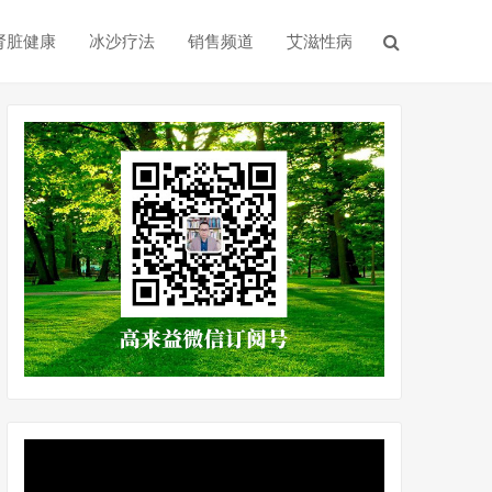
肾脏健康
冰沙疗法
销售频道
艾滋性病