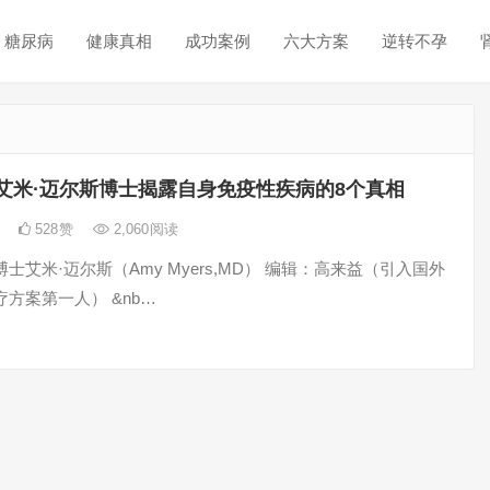
糖尿病
健康真相
成功案例
六大方案
逆转不孕
艾米·迈尔斯博士揭露自身免疫性疾病的8个真相
日
528
赞
2,060
阅读
士艾米·迈尔斯（Amy Myers,MD） 编辑：高来益（引入国外
方案第一人） &nb…