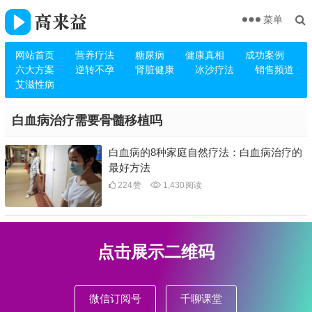
菜单
网站首页
营养疗法
糖尿病
健康真相
成功案例
六大方案
逆转不孕
肾脏健康
冰沙疗法
销售频道
艾滋性病
白血病治疗需要骨髓移植吗
白血病的8种家庭自然疗法：白血病治疗的
最好方法
224
赞
1,430
阅读
点击展示二维码
微信订阅号
千聊课堂