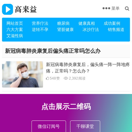
菜单
网站首页
营养疗法
糖尿病
健康真相
成功案例
六大方案
逆转不孕
肾脏健康
冰沙疗法
销售频道
艾滋性病
新冠病毒肺炎康复后偏头痛正常吗怎么办
新冠病毒肺炎康复后，偏头痛一阵一阵地疼
痛，正常吗？怎么办？
548
赞
2,392
阅读
点击展示二维码
微信订阅号
千聊课堂