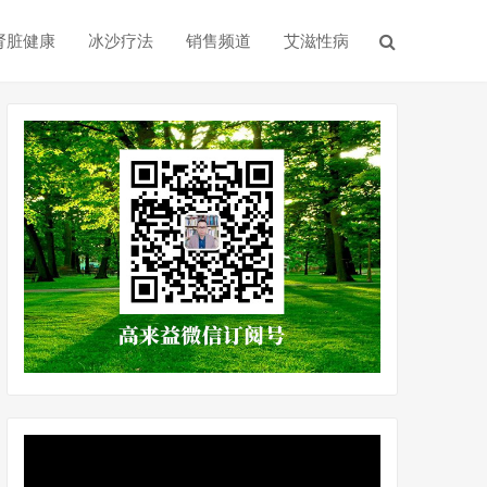
肾脏健康
冰沙疗法
销售频道
艾滋性病