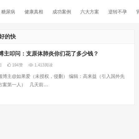
糖尿病
健康真相
成功案例
六大方案
逆转不孕
好的快
博主叩问：支原体肺炎你们花了多少钱？
4日
194
赞
1,413
阅读
频博主@如果爱（未授权，侵删） 编辑：高来益（引入国外先
方案第一人） 几天前…