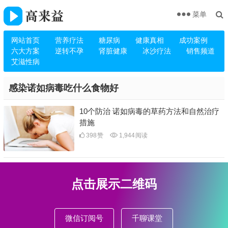
菜单
网站首页
营养疗法
糖尿病
健康真相
成功案例
六大方案
逆转不孕
肾脏健康
冰沙疗法
销售频道
艾滋性病
感染诺如病毒吃什么食物好
10个防治 诺如病毒的草药方法和自然治疗
措施
398
赞
1,944
阅读
点击展示二维码
微信订阅号
千聊课堂