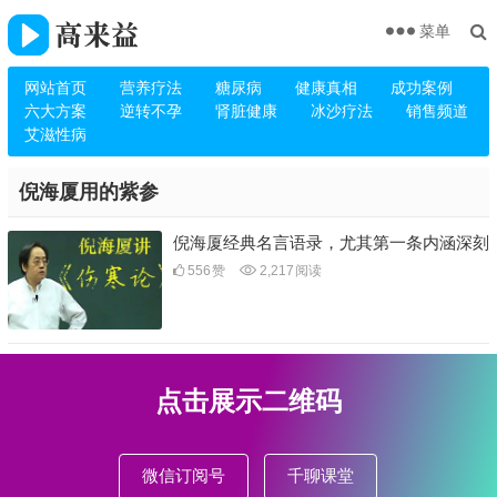
菜单
网站首页
营养疗法
糖尿病
健康真相
成功案例
六大方案
逆转不孕
肾脏健康
冰沙疗法
销售频道
艾滋性病
倪海厦用的紫参
倪海厦经典名言语录，尤其第一条内涵深刻
556
赞
2,217
阅读
点击展示二维码
微信订阅号
千聊课堂