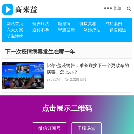
菜单
网站首页
营养疗法
糖尿病
健康真相
成功案例
六大方案
逆转不孕
肾脏健康
冰沙疗法
销售频道
艾滋性病
下一次疫情病毒发生在哪一年
比尔·盖茨警告：准备迎接下一个更致命的
病毒。怎么办？
532
赞
2,329
阅读
点击展示二维码
微信订阅号
千聊课堂